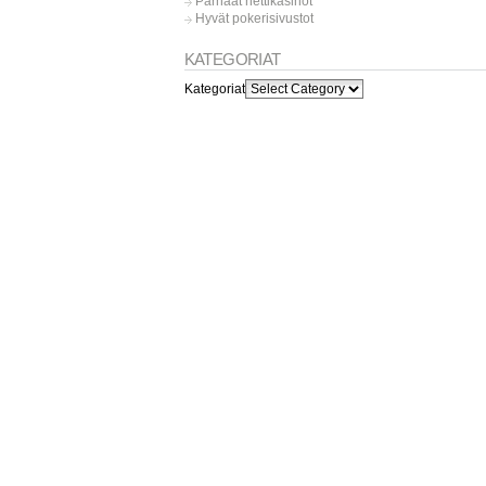
Parhaat nettikasinot
Hyvät pokerisivustot
KATEGORIAT
Kategoriat