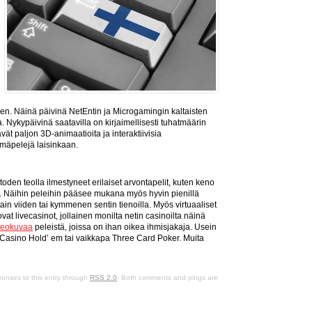
älkeen. Näinä päivinä NetEntin ja Microgamingin kaltaisten
la. Nykypäivinä saatavilla on kirjaimellisesti tuhatmäärin
tävät paljon 3D-animaatioita ja interaktiivisia
lmäpelejä laisinkaan.
 toden teolla ilmestyneet erilaiset arvontapelit, kuten keno
s. Näihin peleihin pääsee mukana myös hyvin pienillä
ain viiden tai kymmenen sentin tienoilla. Myös virtuaaliset
at livecasinot, jollainen monilta netin casinoilta näinä
deokuvaa
peleistä, joissa on ihan oikea ihmisjakaja. Usein
n Casino Hold’ em tai vaikkapa Three Card Poker. Muita
ponses to this entry through
RSS 2.0
. Both comments and pings are