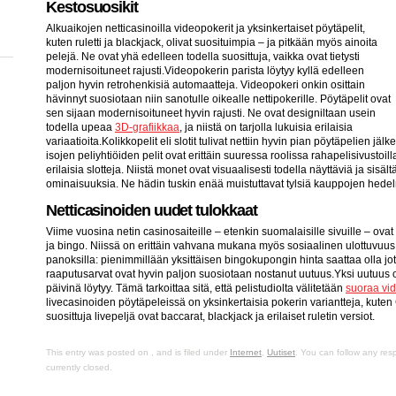
Kestosuosikit
Alkuaikojen netticasinoilla videopokerit ja yksinkertaiset pöytäpelit,
kuten ruletti ja blackjack, olivat suosituimpia – ja pitkään myös ainoita
pelejä. Ne ovat yhä edelleen todella suosittuja, vaikka ovat tietysti
modernisoituneet rajusti.Videopokerin parista löytyy kyllä edelleen
paljon hyvin retrohenkisiä automaatteja. Videopokeri onkin osittain
hävinnyt suosiotaan niin sanotulle oikealle nettipokerille. Pöytäpelit ovat
sen sijaan modernisoituneet hyvin rajusti. Ne ovat designiltaan usein
todella upeaa
3D-grafiikkaa
, ja niistä on tarjolla lukuisia erilaisia
variaatioita.Kolikkopelit eli slotit tulivat nettiin hyvin pian pöytäpelien j
isojen peliyhtiöiden pelit ovat erittäin suuressa roolissa rahapelisivustoil
erilaisia slotteja. Niistä monet ovat visuaalisesti todella näyttäviä ja sisäl
ominaisuuksia. Ne hädin tuskin enää muistuttavat tylsiä kauppojen hede
Netticasinoiden uudet tulokkaat
Viime vuosina netin casinosaiteille – etenkin suomalaisille sivuille – ovat
ja bingo. Niissä on erittäin vahvana mukana myös sosiaalinen ulottuvuu
panoksilla: pienimmillään yksittäisen bingokupongin hinta saattaa olla jot
raaputusarvat ovat hyvin paljon suosiotaan nostanut uutuus.Yksi uutuus ov
päivinä löytyy. Tämä tarkoittaa sitä, että pelistudiolta välitetään
suoraa vi
livecasinoiden pöytäpeleissä on yksinkertaisia pokerin variantteja, kute
suosittuja livepeljä ovat baccarat, blackjack ja erilaiset ruletin versiot.
This entry was posted on , and is filed under
Internet
,
Uutiset
. You can follow any res
currently closed.