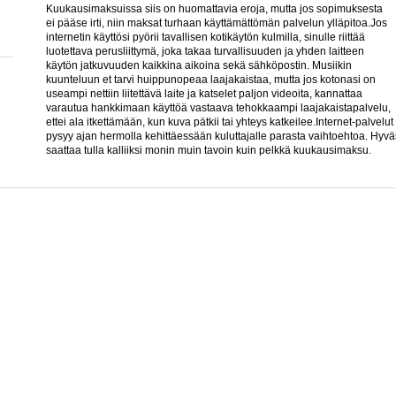
Kuukausimaksuissa siis on huomattavia eroja, mutta jos sopimuksesta
ei pääse irti, niin maksat turhaan käyttämättömän palvelun ylläpitoa.Jos
internetin käyttösi pyörii tavallisen kotikäytön kulmilla, sinulle riittää
luotettava perusliittymä, joka takaa turvallisuuden ja yhden laitteen
käytön jatkuvuuden kaikkina aikoina sekä sähköpostin. Musiikin
kuunteluun et tarvi huippunopeaa laajakaistaa, mutta jos kotonasi on
useampi nettiin liitettävä laite ja katselet paljon videoita, kannattaa
varautua hankkimaan käyttöä vastaava tehokkaampi laajakaistapalvelu,
ettei ala itkettämään, kun kuva pätkii tai yhteys katkeilee.Internet-palvel
pysyy ajan hermolla kehittäessään kuluttajalle parasta vaihtoehtoa. Hyv
saattaa tulla kalliiksi monin muin tavoin kuin pelkkä kuukausimaksu.