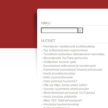
HAKU
UUTISET
Perinteinen markkinointi profiilituotteilla
Tee kotitoimistostasi ergonominen
Turvallisen kotiverkon rakentaminen kannattaa
Menestyneitä YouTube-persoonia
Slottipelien suosion syitä
Suomalaiset netticasinot ja suositut pelit
Parhaimmat suomalaiset ilmaiset pelisivustot
Hyviä arvostelusivustoja
Netin huumorifoorumit
Onko peleissä huumoria?
Http vai https, kumpi pitäisi valita?
Suomen suurimmat urheilusivustot
Mielenkiintoiset persoonat YouTubessa
Hyviä sivustoja yritykselle
Miksi TED Talkit kiinnostavat?
Hauskoja huumorisivustoja