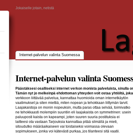
Jokaiselle jotain, netistä
Internet-palvelun valinta Suomessa
Internet-palvelun valinta Suomes
Päästäksesi osalliseksi internet verkon monista palveluista, sinulla on 
Tämän nyt jo melkeinpä ehdottoman yhteyden voit ostaa yhtiöltä, joka si
verkkoon liittävää palvelua, kannattaa huomioida oman internetkäytön
vaatimukset ja siten miettiä, miten nopean ja tehokkaan liittymän tarvit.
Laajakaistoja on monin nopeuksin, mutta paras ottaa selvää, toimivatko
ne tehokkaasti molempiin suuntiin eli laajakaista on symmetrinen: usein
paluuposti kaista on kapeampi, joten suuren suuria postituksia ei
laitteesi ota vastaan.Tarjouksia kannattaa pitää silmällä ja mieti,
sitoudutko määräaikaiseen vai toistaiseksi voimassa olevaan
sopimukseen, jonka voi kätevästi purkaa, jos tilanteesi sitä vaatii.