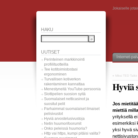
Jokaiselle jotai
HAKU
UUTISET
Internet-pa
Perinteinen markkinointi
profiilituotteilla
Tee kotitoimistostasi
ergonominen
«
Miksi TED Talkit
Turvallisen kotiverkon
Hyviä s
rakentaminen kannattaa
Menestyneitä YouTube-persoonia
Slottipelien suosion syitä
Suomalaiset netticasinot ja
Jos mietitää
suositut pelit
Parhaimmat suomalaiset ilmaiset
miettiä mill
pelisivustot
yrityksellä ei
Hyviä arvostelusivustoja
esimerkiksi k
Netin huumorifoorumit
Onko peleissä huumoria?
yksi hyvä si
Http vai https, kumpi pitäisi valita?
nettisivusto